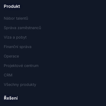
Produkt
Nábor talentů
Správa zaměstnanců
Víza a pobyt
Finanční správa
Operace
Projektové centrum
CRM
Všechny produkty
Řešení