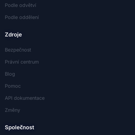
Podle odvětví
Podle oddělení
Zdroje
Bezpečnost
Právní centrum
Blog
Pomoc
API dokumentace
Změny
Společnost