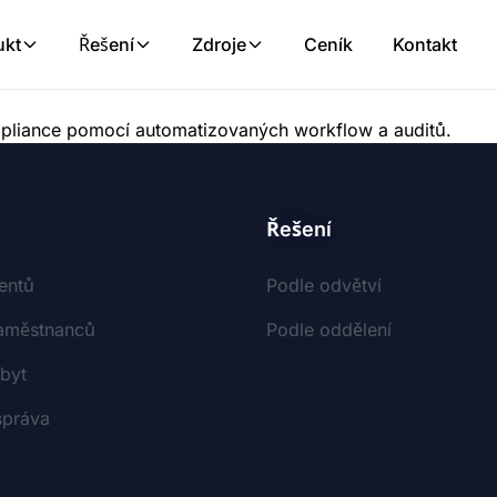
ukt
Řešení
Zdroje
Ceník
Kontakt
ompliance pomocí automatizovaných workflow a auditů.
Řešení
entů
Podle odvětví
aměstnanců
Podle oddělení
byt
správa