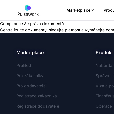
Marketplace
Prod
Compliance & správa dokumentů
Centralizujte dokumenty, sledujte platnost a vymáhejte c
Marketplace
Produkt
Přehled
Nábor tal
Pro zákazníky
Správa z
Pro dodavatele
Víza a po
Registrace zákazníka
Finanční 
Registrace dodavatele
Operace