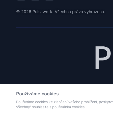
© 2026 Pulsawork. Všechna práva vyhrazena.
HR & Finanční platforma s AI. Komplex
Používáme cookies
Používáme cookies ke zlepšení vašeho prohlížení, poskytov
všechny' souhlasíte s používáním cookies.