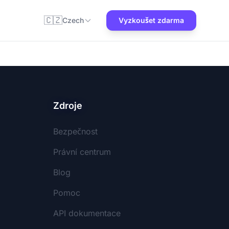
🇨🇿
Czech
Vyzkoušet zdarma
Zdroje
Bezpečnost
Právní centrum
Blog
Pomoc
API dokumentace