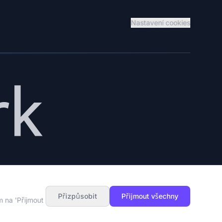
Nastavení cookies
ní síly s globálními možnostmi náboru.
Přizpůsobit
Přijmout všechny
m na 'Přijmout