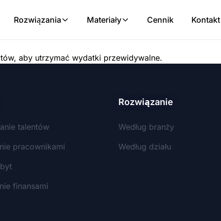
Rozwiązania
Materiały
Cennik
Kontakt
sztów, aby utrzymać wydatki przewidywalne.
Rozwiązanie
anie talentów
Według branży
nie pracownikami
Według działu
byt
nie finansami