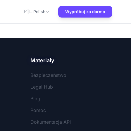
🇵🇱
Polish
Wypróbuj za darmo
Materiały
Bezpieczeństwo
Legal Hub
Blog
Pomoc
Dokumentacja API