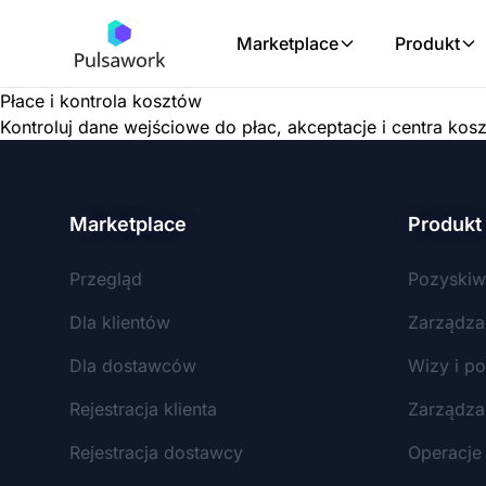
Marketplace
Produkt
Płace i kontrola kosztów
Kontroluj dane wejściowe do płac, akceptacje i centra ko
Marketplace
Produkt
Przegląd
Pozyskiw
Dla klientów
Zarządza
Dla dostawców
Wizy i po
Rejestracja klienta
Zarządza
Rejestracja dostawcy
Operacje