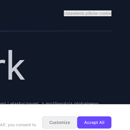
Ustawienia plików cookie
i i elastycznymi, z możliwością globalnego
Customize
Accept All
ll', you consent to