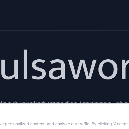
jednym do zarządzania pracownikami tymczasowymi, zdalnym
pozyskiwania talentów.
personalized content, and analyze our traffic. By clicking 'Accept A