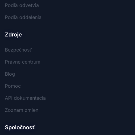
Podľa odvetvia
Podľa oddelenia
Zdroje
Bezpečnosť
Právne centrum
Blog
Pomoc
API dokumentácia
Zoznam zmien
Spoločnosť