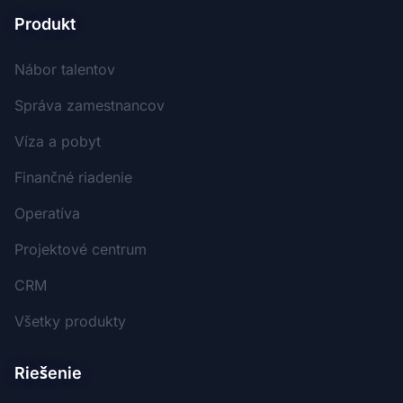
Produkt
Nábor talentov
Správa zamestnancov
Víza a pobyt
Finančné riadenie
Operatíva
Projektové centrum
CRM
Všetky produkty
Riešenie