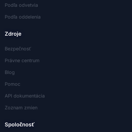
Podľa odvetvia
Podľa oddelenia
Zdroje
Bezpečnosť
Právne centrum
Blog
Pomoc
API dokumentácia
Zoznam zmien
Spoločnosť