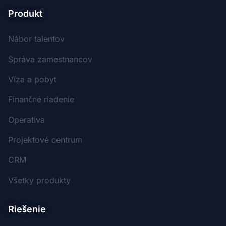
Produkt
Nábor talentov
Správa zamestnancov
Víza a pobyt
Finančné riadenie
Operatíva
Projektové centrum
CRM
Všetky produkty
Riešenie