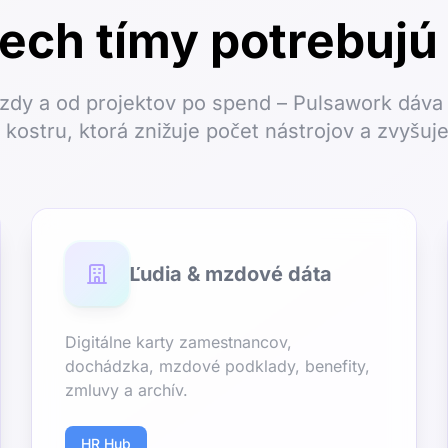
tech tímy potrebujú
zdy a od projektov po spend – Pulsawork dáva 
 kostru, ktorá znižuje počet nástrojov a zvyšuje
Ľudia & mzdové dáta
Digitálne karty zamestnancov,
dochádzka, mzdové podklady, benefity,
zmluvy a archív.
HR Hub