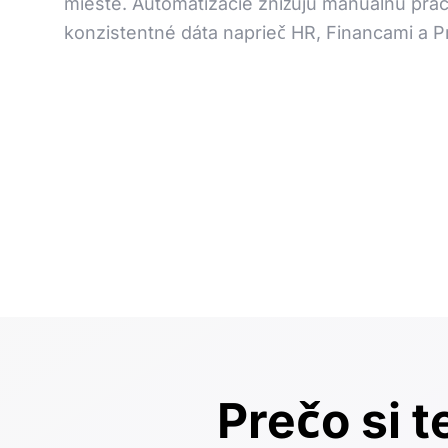
mieste. Automatizácie znižujú manuálnu prác
konzistentné dáta naprieč HR, Financami a P
Prečo si 