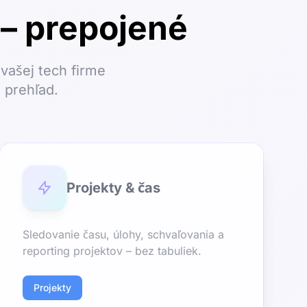
 – prepojené
vašej tech firme
 prehľad.
Projekty & čas
Sledovanie času, úlohy, schvaľovania a
reporting projektov – bez tabuliek.
Projekty