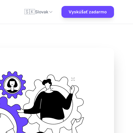
🇸🇰
Slovak
Vyskúšať zadarmo