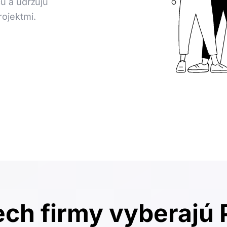
u a udržujú
rojektmi.
tech firmy vyberajú