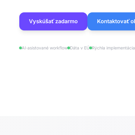
Vyskúšať zadarmo
Kontaktovať 
AI‑asistované workflow
Dáta v EÚ
Rýchla implementácia