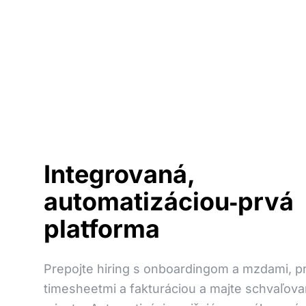
Integrovaná,
automatizáciou‑prvá
platforma
Prepojte hiring s onboardingom a mzdami, pr
timesheetmi a fakturáciou a majte schvaľov