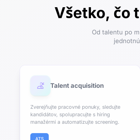
Všetko, čo 
Od talentu po m
jednotnú
Talent acquisition
Zverejňujte pracovné ponuky, sledujte
kandidátov, spolupracujte s hiring
manažérmi a automatizujte screening.
ATS