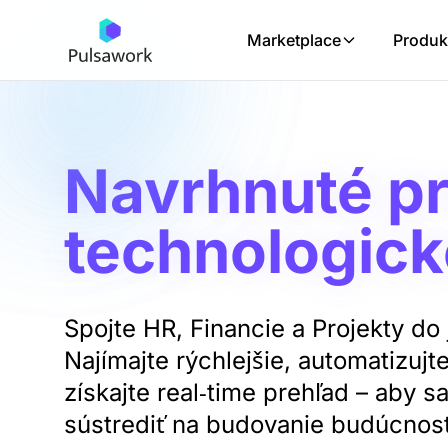
Marketplace
Produk
Navrhnuté p
technologick
Spojte HR, Financie a Projekty do 
Najímajte rýchlejšie, automatizujt
získajte real‑time prehľad – aby s
sústrediť na budovanie budúcnost