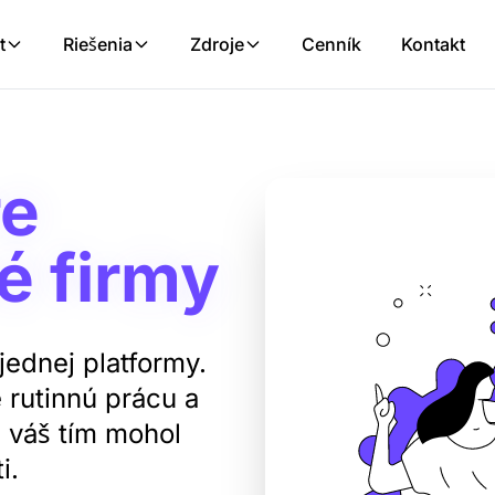
t
Riešenia
Zdroje
Cenník
Kontakt
re
é firmy
jednej platformy.
e rutinnú prácu a
a váš tím mohol
i.