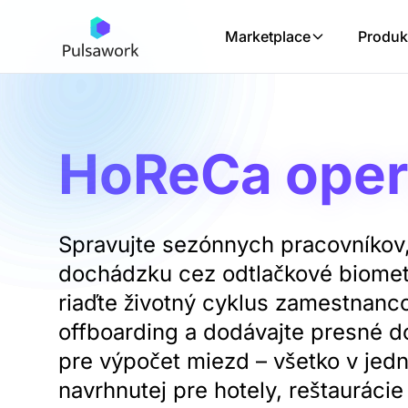
Marketplace
Produk
HoReCa oper
Spravujte sezónnych pracovníkov,
dochádzku cez odtlačkové biomet
riaďte životný cyklus zamestnanc
offboarding a dodávajte presné 
pre výpočet miezd – všetko v jedn
navrhnutej pre hotely, reštaurácie