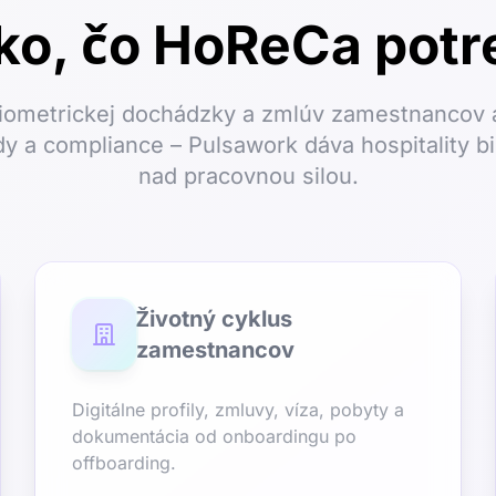
ko, čo HoReCa potr
biometrickej dochádzky a zmlúv zamestnancov
 a compliance – Pulsawork dáva hospitality b
nad pracovnou silou.
Životný cyklus
zamestnancov
Digitálne profily, zmluvy, víza, pobyty a
dokumentácia od onboardingu po
offboarding.