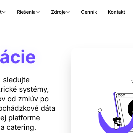
t
Riešenia
Zdroje
Cenník
Kontakt
ácie
 sledujte
rické systémy,
ov od zmlúv po
dochádzkové dáta
ej platforme
 a catering.