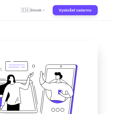
🇸🇰
Slovak
Vyskúšať zadarmo