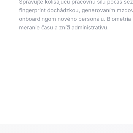
Spravujte kolísajúcu pracovnú silu počas se
fingerprint dochádzkou, generovaním mzdov
onboardingom nového personálu. Biometria
meranie času a zníži administratívu.