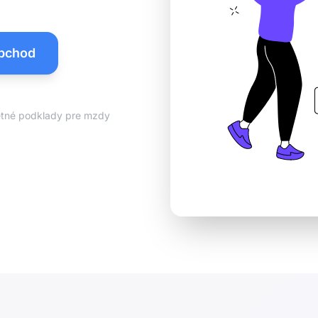
obchod
tné podklady pre mzdy