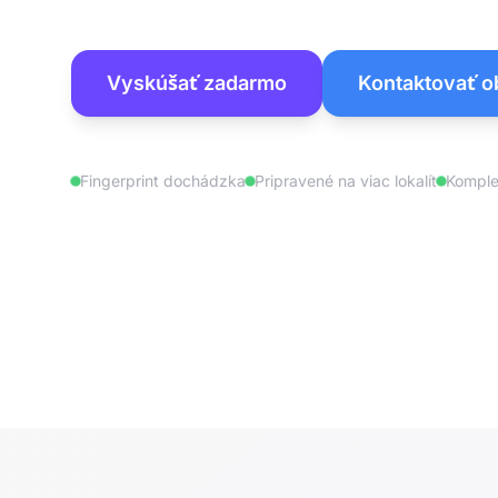
Vyskúšať zadarmo
Kontaktovať 
Fingerprint dochádzka
Pripravené na viac lokalít
Komple