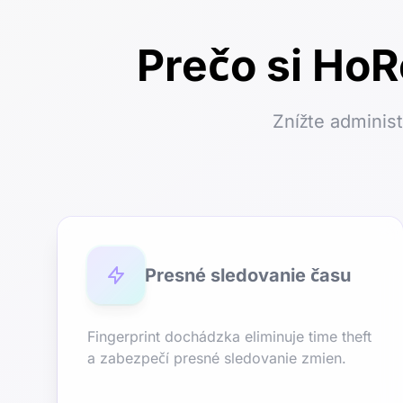
Prečo si Ho
Znížte adminis
Presné sledovanie času
Fingerprint dochádzka eliminuje time theft
a zabezpečí presné sledovanie zmien.