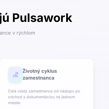
jú Pulsawork
iance v rýchlom
Životný cyklus
zamestnanca
Celá cesta zamestnanca od nástupu po
odchod s dokumentáciou na jednom
mieste.