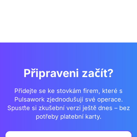
Připraveni začít?
Přidejte se ke stovkám firem, které s
Pulsawork zjednodušují své operace.
Spusťte si zkušební verzi ještě dnes – bez
potřeby platební karty.