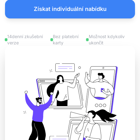
Získat individuální nabídku
14denní zkušební
Bez platební
Možnost kdykoliv
verze
karty
ukončit