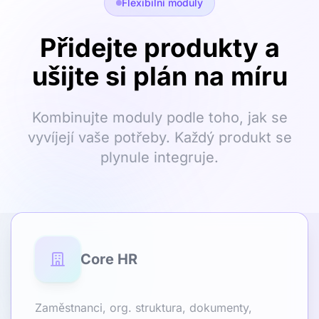
Flexibilní moduly
Přidejte produkty a
ušijte si plán na míru
Kombinujte moduly podle toho, jak se
vyvíjejí vaše potřeby. Každý produkt se
plynule integruje.
Core HR
Zaměstnanci, org. struktura, dokumenty,