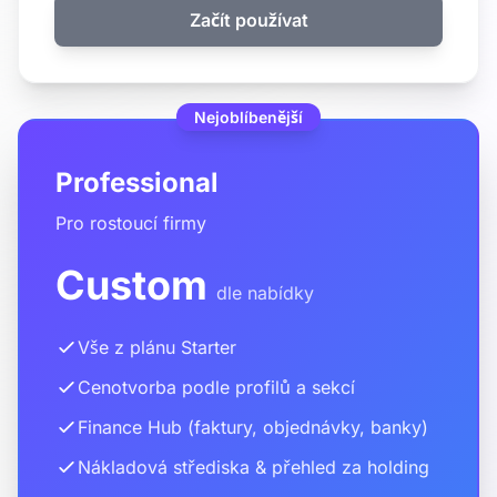
Začít používat
Nejoblíbenější
Professional
Pro rostoucí firmy
Custom
dle nabídky
Vše z plánu Starter
Cenotvorba podle profilů a sekcí
Finance Hub (faktury, objednávky, banky)
Nákladová střediska & přehled za holding