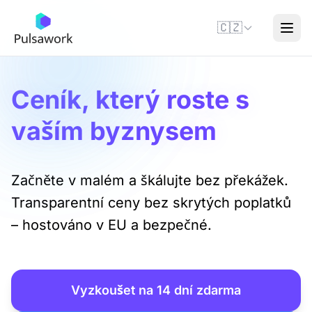
🇨🇿
Ceník, který roste s
vaším byznysem
Začněte v malém a škálujte bez překážek.
Transparentní ceny bez skrytých poplatků
– hostováno v EU a bezpečné.
Vyzkoušet na 14 dní zdarma