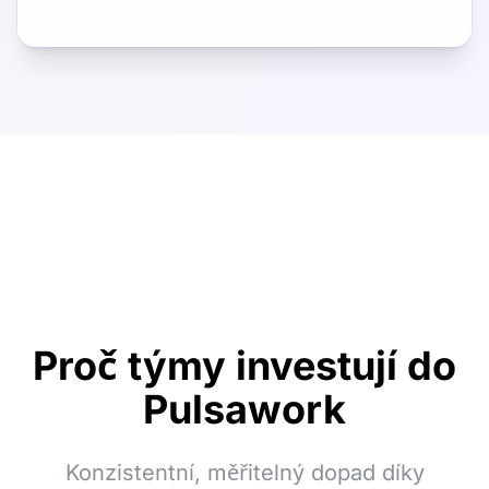
Proč týmy investují do
Pulsawork
Konzistentní, měřitelný dopad díky