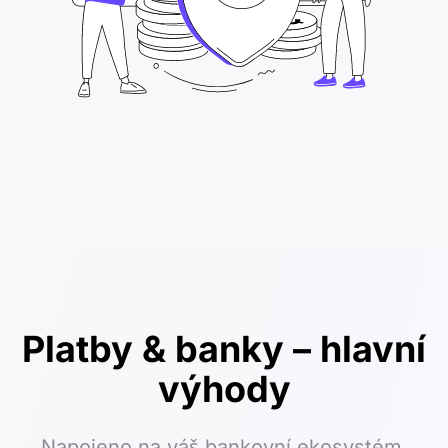
Platby & banky – hlavní
výhody
Napojeno na váš bankovní ekosystém.