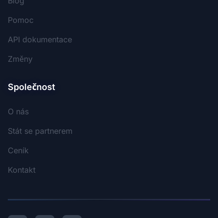
Blog
Pomoc
API dokumentace
Změny
Společnost
O nás
Stát se partnerem
Ceník
Kontakt