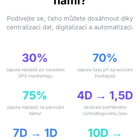
námi?
Podívejte se, čeho můžete dosáhnout díky
centralizaci dat, digitalizaci a automatizaci.
30%
70%
úspora nákladů po zavedení
úspora času při zpracování
GPS monitoringu
životopisů
75%
4D → 1,5D
úspora nákladů na párování
zkrácení potřebného
faktur
controllingového času
7D → 1D
10D →