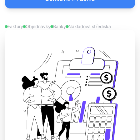
Faktury
Objednávky
Banky
Nákladová střediska