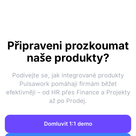
Připraveni prozkoumat
naše produkty?
Podívejte se, jak integrované produkty
Pulsawork pomáhají firmám běžet
efektivněji – od HR přes Finance a Projekty
až po Prodej.
Domluvit 1:1 demo