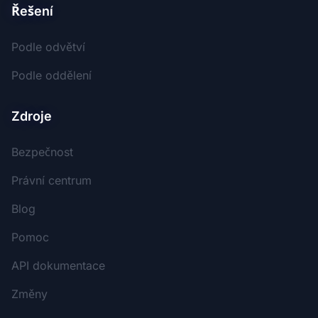
Řešení
Podle odvětví
Podle oddělení
Zdroje
Bezpečnost
Právní centrum
Blog
Pomoc
API dokumentace
Změny