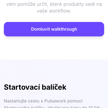
vám pomůže určit, které produkty sedí na
vaše workflow.
Domluvit walkthrough
Startovací balíček
Nastartujte cestu s Pulsawork pomocí
Startovacího balíčku. Ideální pro týmy do 10 lidí –