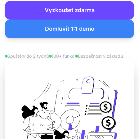
Vyzkoušet zdarma
Domluvit 1:1 demo
Spuštění do 2 týdnů
100+ funkcí
Bezpečnost v základu