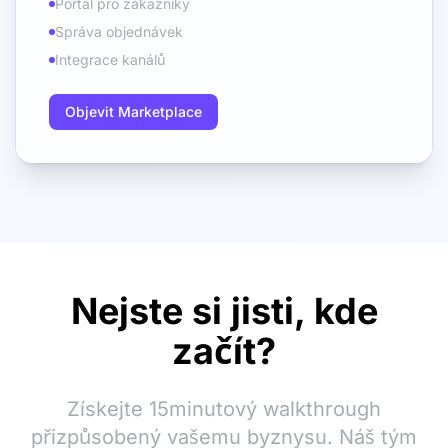
Portál pro zákazníky
Správa objednávek
Integrace kanálů
Objevit Marketplace
Nejste si jisti, kde
začít?
Získejte 15minutový walkthrough
přizpůsobený vašemu byznysu. Náš tým