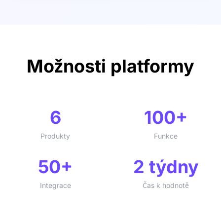
Možnosti platformy
6
100+
Produkty
Funkce
50+
2 týdny
Integrace
Čas k hodnotě