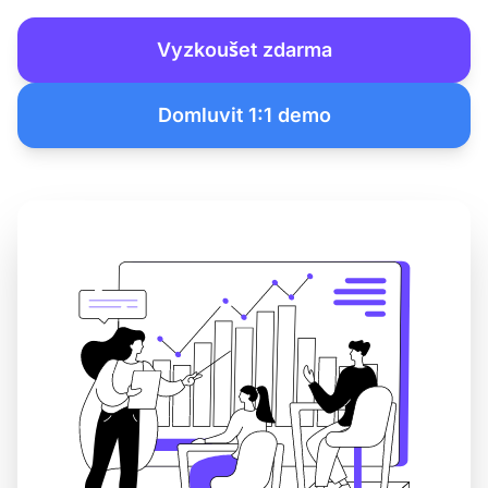
Vyzkoušet zdarma
Domluvit 1:1 demo