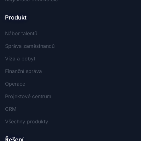
Produkt
Nábor talentů
Správa zaměstnanců
Víza a pobyt
Finanční správa
Operace
Projektové centrum
CRM
Všechny produkty
Řešení