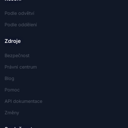
Podle odvětví
Podle oddělení
Zdroje
Bezpečnost
Právní centrum
Blog
Pomoc
API dokumentace
Změny