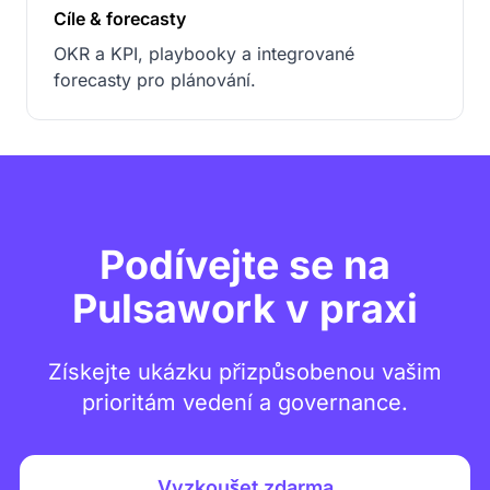
Cíle & forecasty
OKR a KPI, playbooky a integrované
forecasty pro plánování.
Podívejte se na
Pulsawork v praxi
Získejte ukázku přizpůsobenou vašim
prioritám vedení a governance.
Vyzkoušet zdarma