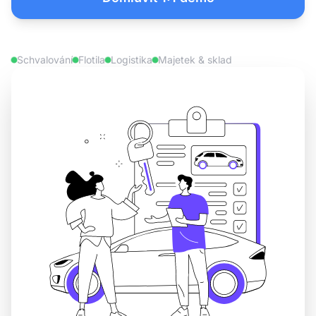
Schvalování
Flotila
Logistika
Majetek & sklad