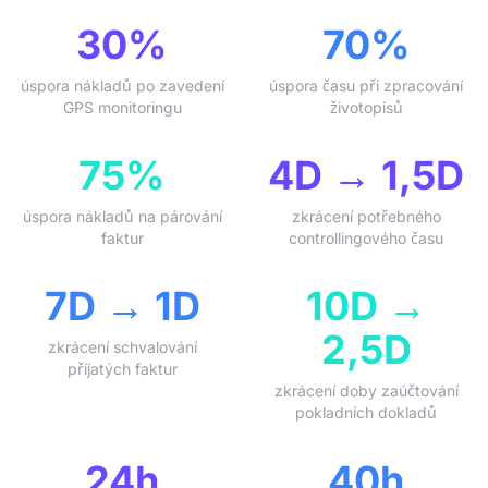
30%
70%
úspora nákladů po zavedení
úspora času při zpracování
GPS monitoringu
životopisů
75%
4D → 1,5D
úspora nákladů na párování
zkrácení potřebného
faktur
controllingového času
7D → 1D
10D →
2,5D
zkrácení schvalování
přijatých faktur
zkrácení doby zaúčtování
pokladních dokladů
24h
40h