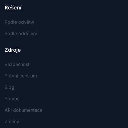
Řešení
Podle odvětví
Podle oddělení
Zdroje
Bezpečnost
Právní centrum
Blog
Pomoc
API dokumentace
Změny