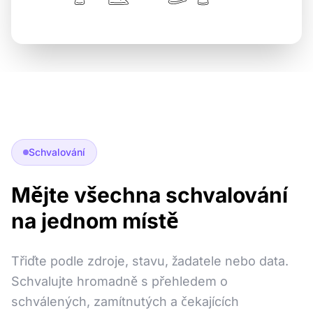
Schvalování
Mějte všechna schvalování
na jednom místě
Třiďte podle zdroje, stavu, žadatele nebo data.
Schvalujte hromadně s přehledem o
schválených, zamítnutých a čekajících