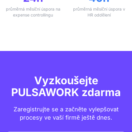
průměrná měsíční úspora na
průměrná měsíční úspora v
expense controllingu
HR oddělení
Vyzkoušejte
PULSAWORK zdarma
Zaregistrujte se a začněte vylepšovat
procesy ve vaší firmě ještě dnes.