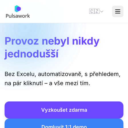
🇨🇿
Provoz nebyl nikdy
jednodušší
Bez Excelu, automatizovaně, s přehledem,
na pár kliknutí – a vše mezi tím.
Vyzkoušet zdarma
Domluvit 1:1 demo